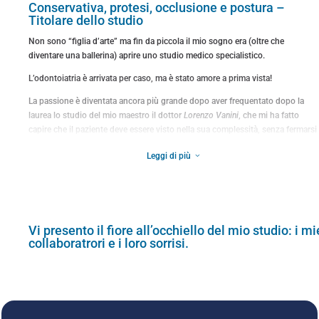
Conservativa, protesi, occlusione e postura –
Titolare dello studio
Non sono “figlia d’arte” ma fin da piccola il mio sogno era (oltre che
diventare una ballerina) aprire uno studio medico specialistico.
L’odontoiatria è arrivata per caso, ma è stato amore a prima vista!
La passione è diventata ancora più grande dopo aver frequentato dopo la
laurea lo studio del mio maestro il dottor
Lorenzo Vanini
, che mi ha fatto
capire che il paziente deve essere visto nella sua complessità, senza fermarsi
al singolo dente o alla sola bocca.
Leggi di più
3
Da qui è nato un aggiornamento costante sul rapporto fra occlusione e
postura.
Dopo diverse collaborazioni in altri studi, nel 2010 ho aperto il mio studio
dentistico, circondandomi di collaboratori specializzati e sempre aperti
all’aggiornamento.
Vi presento il fiore all’occhiello del mio studio: i mi
Ho frequentato diversi corsi annuali in conservativa estetica (tenuti
collaboratrori e i loro sorrisi.
dal
dott.
Lorenzo Vanini
), protesi fissa (
dott. Sandro Pradella
), endodonzia
(
dott. Claudio Pisacane
), ortodonzia (
dott. Cantarella
)
Dal momento che ritengo il rapporto umano fondamentale per qualsiasi
terapia medica, ho voluto approfondire questo aspetto nel mio lavoro,
frequentando corsi di comunicazione e di ipnosi medica rapida (
dott.
Giancarlo Russo
).