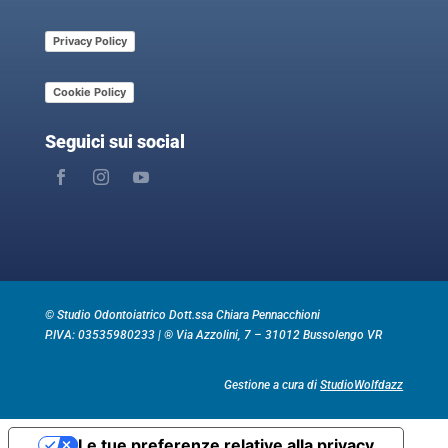
Privacy Policy
Cookie Policy
Seguici sui social
© Studio Odontoiatrico Dott.ssa Chiara Pennacchioni
P.IVA: 03535980233 |
® Via Azzolini, 7 – 31012 Bussolengo VR
Gestione a cura di
StudioWolfdazz
Le tue preferenze relative alla privacy