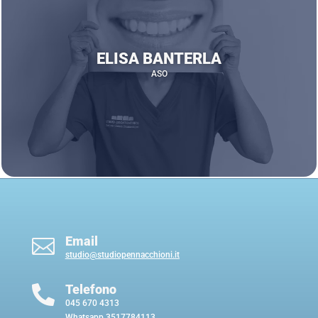
ELISA BANTERLA
ASO
Email

studio@studiopennacchioni.it
Telefono

045 670 4313
Whatsapp
3517784113