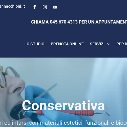
nnacchioni.it
CHIAMA 045 670 4313 PER UN APPUNTAMENTO
LO STUDIO
PRENOTA ONLINE
SERVIZI
PER 
Conservativa
i ed intarsi con materiali estetici, funzionali e bio