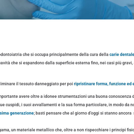
’odontoiatria che si occupa principalmente della cura della
carie dental
vità che si espandono dalla superficie esterna fino, nei casi più gravi, 
eliminare il tessuto danneggiato per poi
ripristinare forma, funzione ed 
importante avere oltre a idonee strumentazioni una buona conoscenza del
ue cuspidi, i suoi avvallamenti e la sua forma particolare, in modo da n
issima generazione
; basti pensare che al giorno d’oggi si stanno ancor
ma, un materiale metallico che, oltre a non rispecchiare i principi fisio