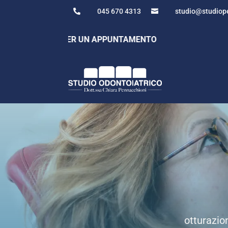
045 670 4313
studio@studiope


5 670 4313 PER UN APPUNTAMENTO
otturazion