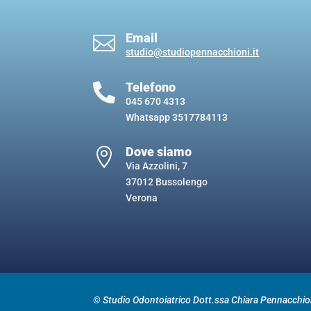
Email

studio@studiopennacchioni.it
Telefono

045 670 4313
Whatsapp
3517784113
Dove siamo

Via Azzolini, 7
37012 Bussolengo
Verona
© Studio Odontoiatrico Dott.ssa Chiara Pennacchio