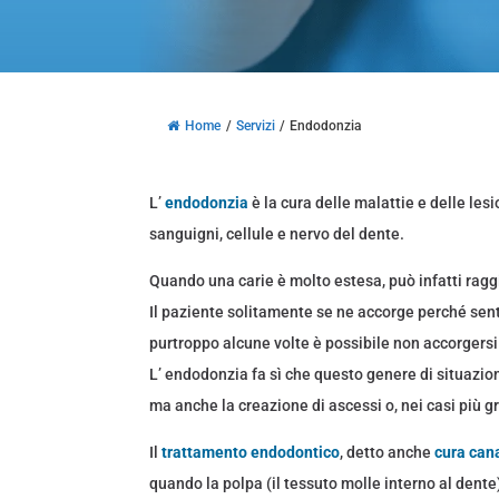
Home
/
Servizi
/
Endodonzia
L’
endodonzia
è la cura delle malattie e delle lesio
sanguigni, cellule e nervo del dente.
Quando una carie è molto estesa, può infatti ragg
Il paziente solitamente se ne accorge perché sente
purtroppo alcune volte è possibile non accorgers
L’ endodonzia fa sì che questo genere di situazion
ma anche la creazione di ascessi o, nei casi più gr
Il
trattamento endodontico
, detto anche
cura can
quando la polpa (il tessuto molle interno al dente