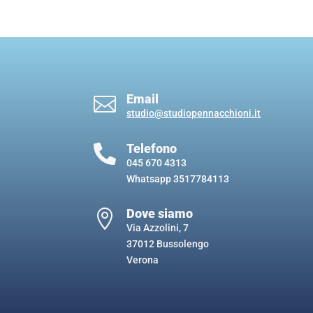
Email

studio@studiopennacchioni.it
Telefono

045 670 4313
Whatsapp
3517784113
Dove siamo

Via Azzolini, 7
37012 Bussolengo
Verona