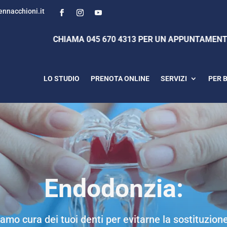
nnacchioni.it
CHIAMA 045 670 4313 PER UN APPUNTAMENTO
LO STUDIO
PRENOTA ONLINE
SERVIZI
PER 
Endodonzia:
iamo cura dei tuoi denti per evitarne la sostituzion