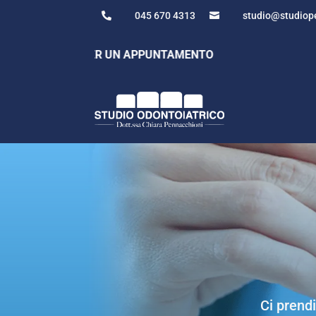
045 670 4313
studio@studiope


 670 4313 PER UN APPUNTAMENTO
Ci prend