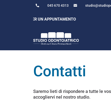
045 670 4313
studio@studiope


45 670 4313 PER UN APPUNTAMENTO
Contatti
Saremo lieti di rispondere a tutte le v
accogliervi nel nostro studio.