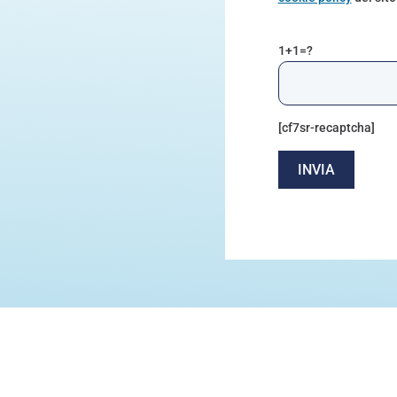
Si prega di lasciare 
1+1=?
[cf7sr-recaptcha]