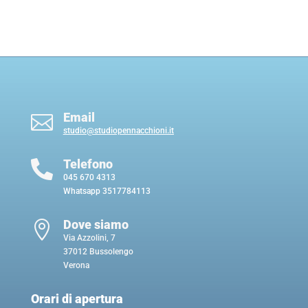
Email

studio@studiopennacchioni.it
Telefono

045 670 4313
Whatsapp
3517784113
Dove siamo

Via Azzolini, 7
37012 Bussolengo
Verona
Orari di apertura