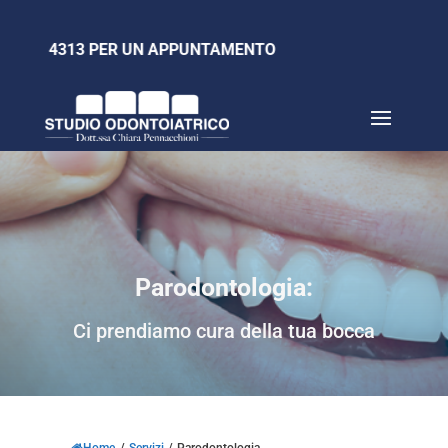
 670 4313 PER UN APPUNTAMENTO
Parodontologia:
Ci prendiamo cura della tua bocca
Home
/
Servizi
/
Parodontologia