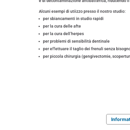
e di decontaminazione antibatterica, riducendo il 
Alcuni esempi di utiizzo presso il nostro studio:
per sbiancamenti in studio rapidi
per la cura delle afte
per la cura dell’herpes
per problemi di sensibilità dentinale
per eﬀettuare il taglio dei frenuli senza bisogn
per piccola chirurgia (gengivectomie, scopertu
Informat