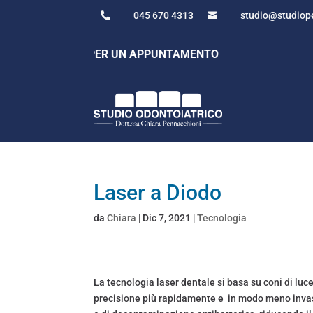
045 670 4313
studio@studiope


 045 670 4313 PER UN APPUNTAMENTO
Laser a Diodo
da
Chiara
|
Dic 7, 2021
|
Tecnologia
La tecnologia laser dentale si basa su coni di luc
precisione più rapidamente e in modo meno invasivo