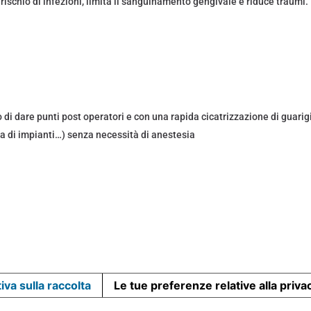
rischio di infezioni, limita il sanguinamento gengivale e riduce traumi.
o di dare punti post operatori e con una rapida cicatrizzazione di guari
ra di impianti…) senza necessità di anestesia
iva sulla raccolta
Le tue preferenze relative alla priva